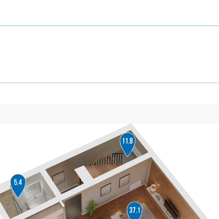
1
СВЯ
таж
1