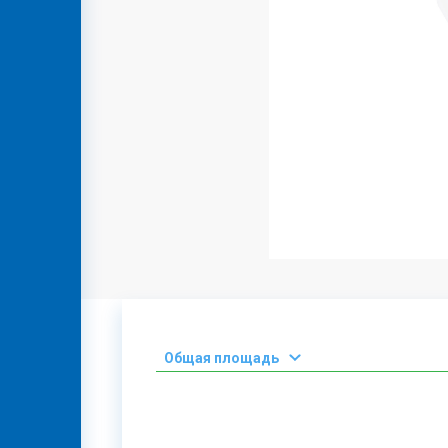
КОНТАКТ
GEO
ENG
RUS
Oбщая площадь
2
0-50 М
2
51-100 М