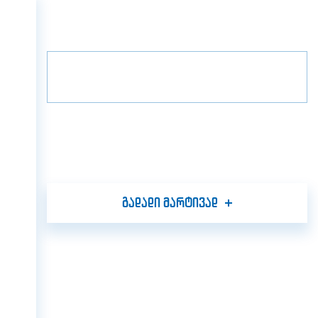
მთავარი
პროექტები
გრადა ვილა
მთავარი
1
სართული
B14
ჩვენ შესახებ
პროექტები
მედია
პარტნიორები
კონტაქტი
გადადი მარტივად
GEO
ENG
RUS