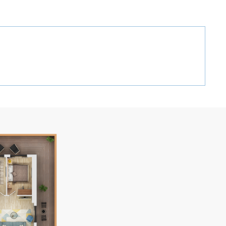
GEO
ENG
RUS
ЗАТЬСЯ:
+995 32 2 407 407