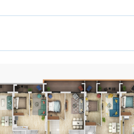
я
B7
13
СВЯ
Этаж
B7
13