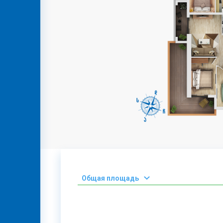
КОНТАКТ
GEO
ENG
RUS
Oбщая площадь
2
0-50 М
2
51-100 М