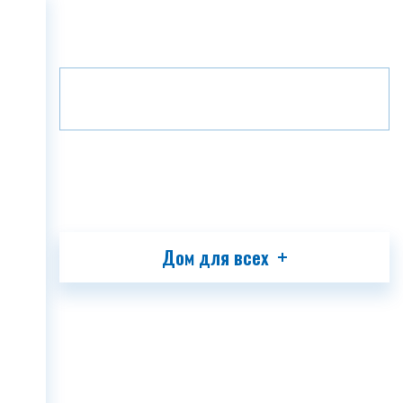
Главная
Проекты
Зеленая аллея
ГЛАВНАЯ
Этаж
B6
10
О КОМПАНИИ
ПРОЕКТЫ
МЕДИА
ПАРТНЕРЫ
КОНТАКТ
Дом для всех
GEO
ENG
RUS