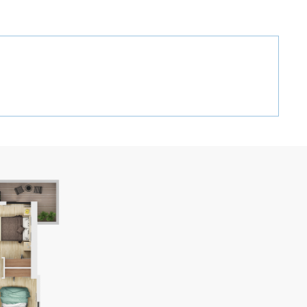
GEO
ENG
RUS
ЗАТЬСЯ:
+995 32 2 407 407