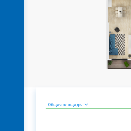
КОНТАКТ
GEO
ENG
RUS
Oбщая площадь
2
0-50 М
2
51-100 М