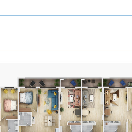
я
B5
12
СВЯ
Этаж
B5
12