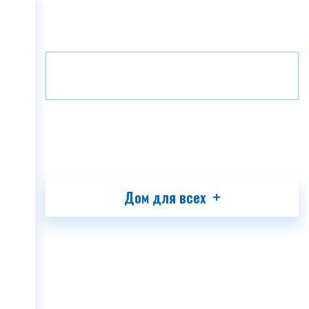
Главная
Проекты
Зеленая аллея
ГЛАВНАЯ
Этаж
B3
3
О КОМПАНИИ
ПРОЕКТЫ
МЕДИА
ПАРТНЕРЫ
КОНТАКТ
Дом для всех
GEO
ENG
RUS