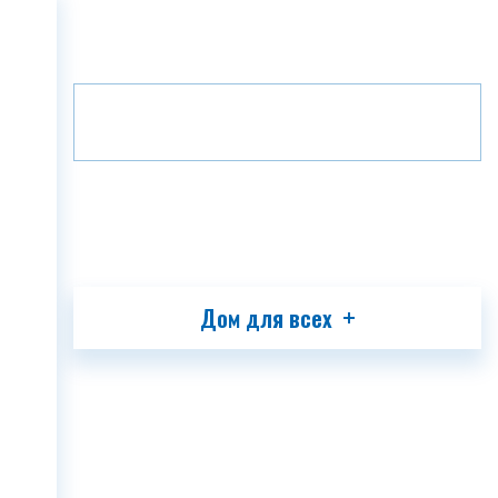
Главная
Проекты
Вилла
ГЛАВНАЯ
Этаж
B5
1
О КОМПАНИИ
ПРОЕКТЫ
МЕДИА
ПАРТНЕРЫ
КОНТАКТ
Дом для всех
GEO
ENG
RUS