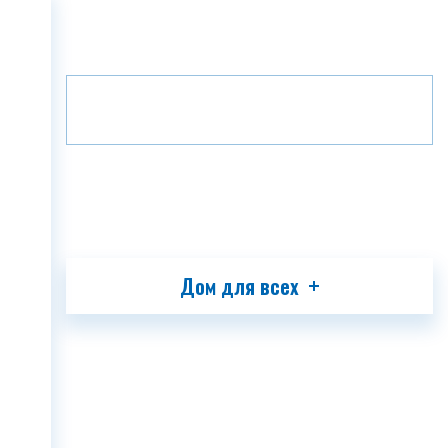
Главная
Проекты
Вилла
ГЛАВНАЯ
Этаж
B10
1
О КОМПАНИИ
ПРОЕКТЫ
МЕДИА
ПАРТНЕРЫ
КОНТАКТ
Дом для всех
GEO
ENG
RUS