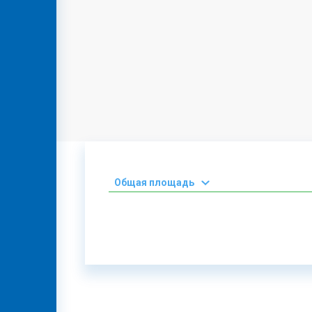
Oбщая площадь
2
0-50 М
2
51-100 М
2
101-150 М
2
151-200 М