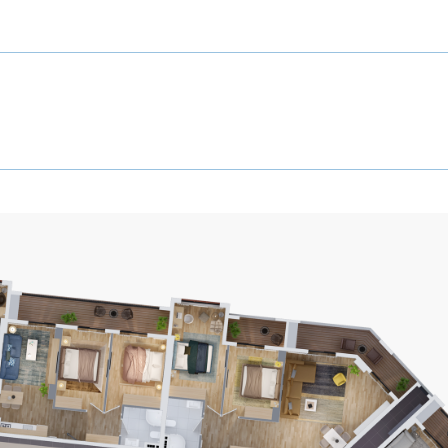
B3
3
СВЯ
Этаж
3
3