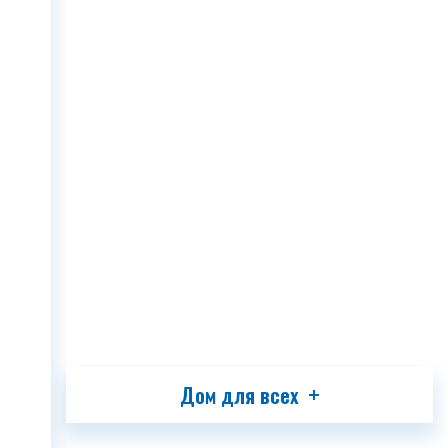
Дом для всех