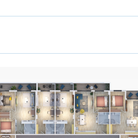
ივანი
B2
06
დ
06
სართული
B2