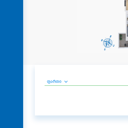
კონტაქტი
GEO
ENG
RUS
ფართი
2
0-50 მ
2
51-100 მ
2
101-150 მ