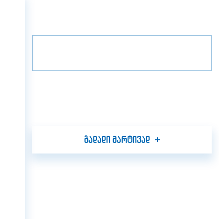
მთავარი
პროექტები
გრადა ვილა
მთავარი
3
სართული
B9
ჩვენ შესახებ
პროექტები
მედია
პარტნიორები
კონტაქტი
გადადი მარტივად
GEO
ENG
RUS