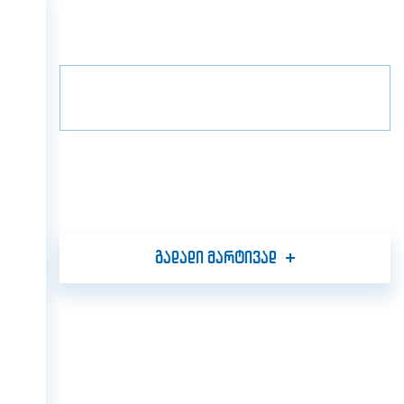
მთავარი
პროექტები
გრადა ვილა
მთავარი
2
სართული
B1
ჩვენ შესახებ
პროექტები
მედია
პარტნიორები
კონტაქტი
გადადი მარტივად
GEO
ENG
RUS