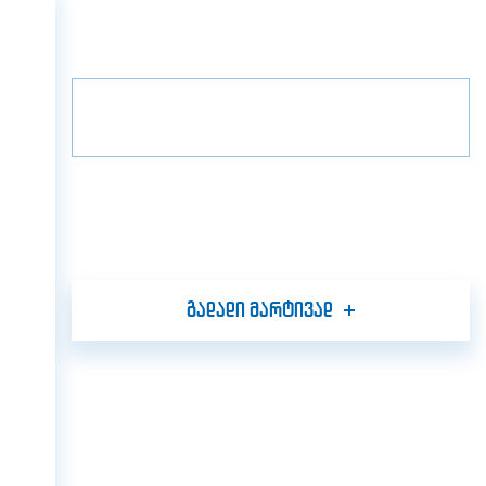
მთავარი
პროექტები
გრადა ვილა
მთავარი
2
სართული
B4
ჩვენ შესახებ
პროექტები
მედია
პარტნიორები
კონტაქტი
გადადი მარტივად
GEO
ENG
RUS